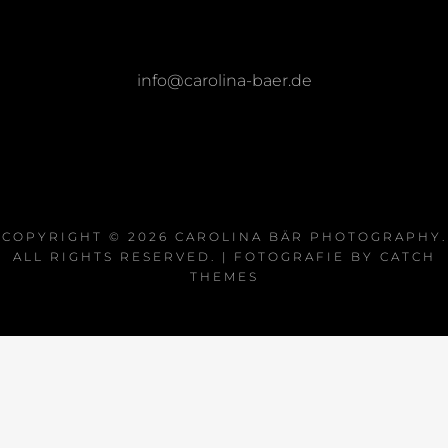
info@carolina-baer.de
COPYRIGHT © 2026
CAROLINA BÄR PHOTOGRAPHY
.
ALL RIGHTS RESERVED. | FOTOGRAFIE BY
CATCH
THEMES